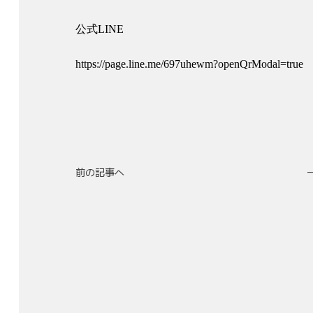
公式LINE
https://page.line.me/697uhewm?openQrModal=true
前の記事へ