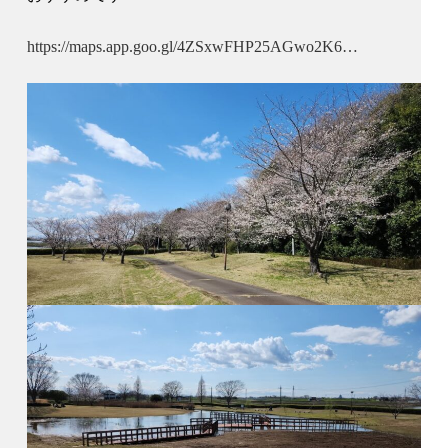
https://maps.app.goo.gl/4ZSxwFHP25AGwo2K6…