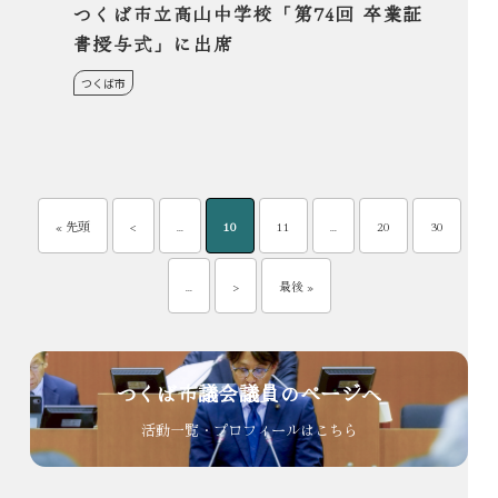
つくば市立高山中学校「第74回 卒業証
書授与式」に出席
つくば市
« 先頭
<
...
10
11
...
20
30
...
>
最後 »
つくば市議会議員のページへ
活動一覧・プロフィールはこちら