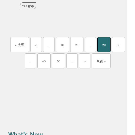
つくば市
« 先頭
<
...
10
20
...
30
31
...
40
50
...
>
最後 »
What's New